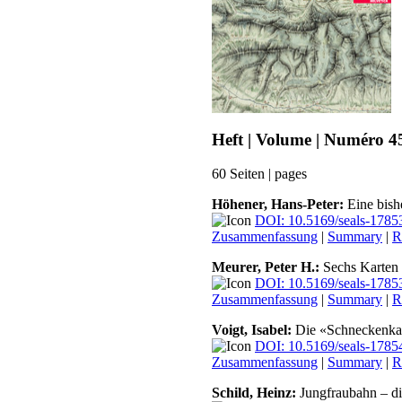
Heft | Volume | Numéro 4
60 Seiten | pages
Höhener, Hans-Peter:
Eine bish
DOI: 10.5169/seals-1785
Zusammenfassung
|
Summary
|
R
Meurer, Peter H.:
Sechs Karten 
DOI: 10.5169/seals-1785
Zusammenfassung
|
Summary
|
R
Voigt, Isabel:
Die «Schneckenkart
DOI: 10.5169/seals-1785
Zusammenfassung
|
Summary
|
R
Schild, Heinz:
Jungfraubahn – di