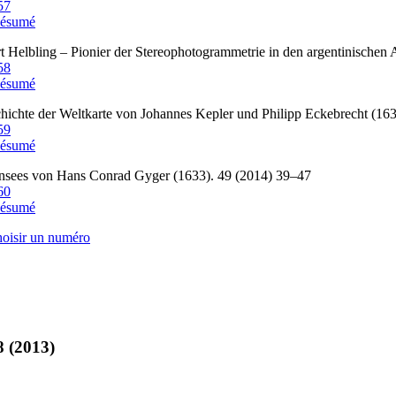
57
ésumé
 Helbling – Pionier der Stereophotogrammetrie in den argentinischen
58
ésumé
ichte der Weltkarte von Johannes Kepler und Philipp Eckebrecht (163
59
ésumé
nsees von Hans Conrad Gyger (1633). 49 (2014) 39–47
60
ésumé
hoisir un numéro
8 (2013)