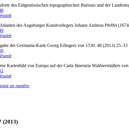
dorte des Eidgenössischen topographischen Bureaus und der Landesto
48
ésumé
Atlanten des Augsburger Kunstverlegers Johann Andreas Pfeffel (167
49
ésumé
gabe der Germania-Karte Georg Erlingers von 1530. 48 (2013) 25–33
50
ésumé
e Kartenbild von Europa auf der Carta Itineraria Waldseemüllers vo
51
ésumé
hoisir un numéro
7 (2013)