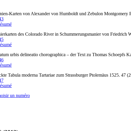
ien-Karten von Alexander von Humboldt und Zebulon Montgomery Pi
43
ésumé
ierkarten des Colorado River in Schummerungsmanier von Friedrich W
45
ésumé
atum urbis delineatio chorographica – der Text zu Thomas Schoepfs Ka
46
ésumé
kte Tabula moderna Tartariae zum Strassburger Ptolemäus 1525. 47 (
47
ésumé
hoisir un numéro