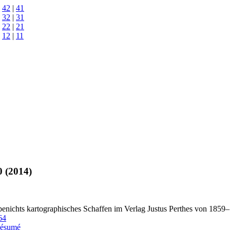
|
42
|
41
|
32
|
31
|
22
|
21
|
12
|
11
0 (2014)
ichts kartographisches Schaffen im Verlag Justus Perthes von 1859
64
ésumé