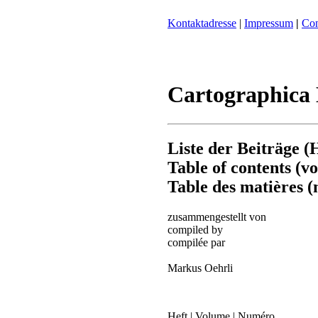
Kontaktadresse
|
Impressum
|
Con
Cartographica 
Liste der Beiträge (
Table of contents (vo
Table des matières (
zusammengestellt von
compiled by
compilée par
Markus Oehrli
Heft | Volume | Numéro