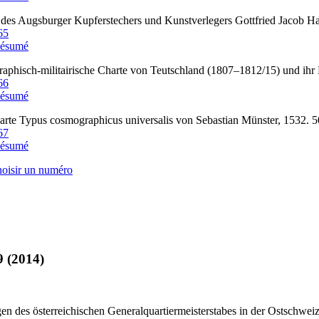
des Augsburger Kupferstechers und Kunstverlegers Gottfried Jacob H
65
ésumé
aphisch-militairische Charte von Teutschland (1807–1812/15) und ihr
66
ésumé
arte Typus cosmographicus universalis von Sebastian Münster, 1532. 
67
ésumé
hoisir un numéro
9 (2014)
en des österreichischen Generalquartiermeisterstabes in der Ostschwei