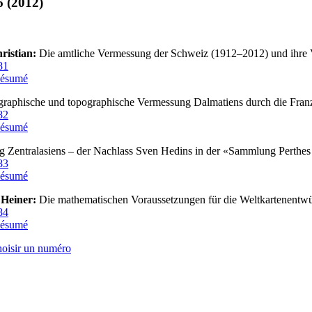
6 (2012)
ristian:
Die amtliche Vermessung der Schweiz (1912–2012) und ihre 
81
ésumé
raphische und topographische Vermessung Dalmatiens durch die Franz
82
ésumé
 Zentralasiens – der Nachlass Sven Hedins in der «Sammlung Perthes
83
ésumé
 Heiner:
Die mathematischen Voraussetzungen für die Weltkartenentwü
84
ésumé
hoisir un numéro