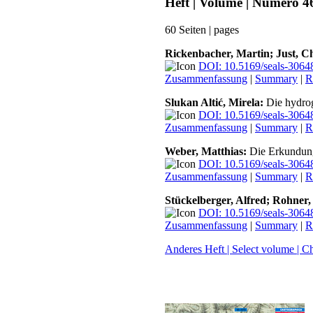
Heft | Volume | Numéro 4
60 Seiten | pages
Rickenbacher, Martin; Just, Ch
DOI: 10.5169/seals-3064
Zusammenfassung
|
Summary
|
R
Slukan Altić, Mirela:
Die hydrog
DOI: 10.5169/seals-3064
Zusammenfassung
|
Summary
|
R
Weber, Matthias:
Die Erkundung
DOI: 10.5169/seals-3064
Zusammenfassung
|
Summary
|
R
Stückelberger, Alfred; Rohner,
DOI: 10.5169/seals-3064
Zusammenfassung
|
Summary
|
R
Anderes Heft | Select volume | C