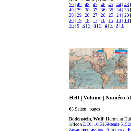
50
|
49
|
48
|
47
|
46
|
45
|
44
|
43
40
|
39
|
38
|
37
|
36
|
35
|
34
|
33
30
|
29
|
28
|
27
|
26
|
25
|
24
|
23
20
|
19
|
18
|
17
|
16
|
15
|
14
|
13
10
|
9
|
8
|
7
|
6
|
5
|
4
|
3
|
2
|
1
Heft | Volume | Numéro 5
68 Seiten | pages
Bodenstein, Wulf:
Hermann Haben
DOI: 10.5169/seals-5152
Zusammenfassung
|
Summary
|
R