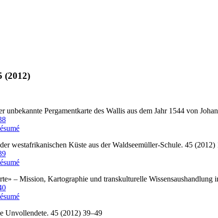
5 (2012)
er unbekannte Pergamentkarte des Wallis aus dem Jahr 1544 von Joha
38
ésumé
der westafrikanischen Küste aus der Waldseemüller-Schule. 45 (2012)
39
ésumé
e» – Mission, Kartographie und transkulturelle Wissensaushandlung i
40
ésumé
e Unvollendete. 45 (2012) 39–49