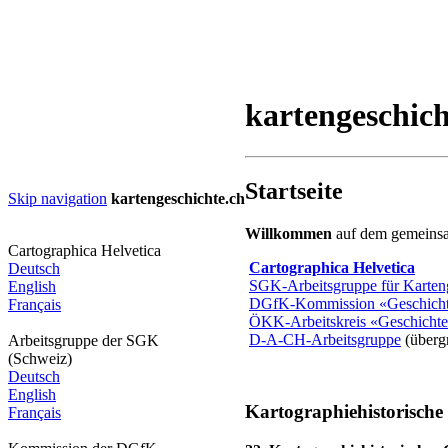
kartengeschich
Startseite
Skip navigation
kartengeschichte.ch
Willkommen
auf dem gemeinsa
Cartographica Helvetica
Cartographica Helvetica
Deutsch
SGK-Arbeitsgruppe für Karten
English
DGfK-Kommission «Geschichte
Français
ÖKK-Arbeitskreis «Geschichte
D-A-CH-Arbeitsgruppe
(übergr
Arbeitsgruppe der SGK
(Schweiz)
Deutsch
English
Kartographiehistorische
Français