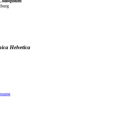
 Colloquium
zburg
ica Helvetica
ssung