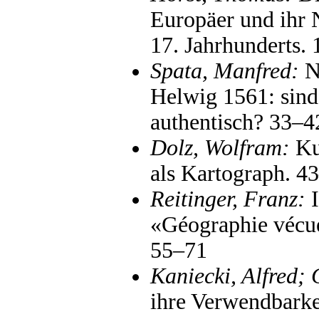
Europäer und ihr 
17. Jahrhunderts.
Spata, Manfred:
Ne
Helwig 1561: sind
authentisch? 33–4
Dolz, Wolfram:
Ku
als Kartograph. 4
Reitinger, Franz:
I
«Géographie vécue
55–71
Kaniecki, Alfred; 
ihre Verwendbarke