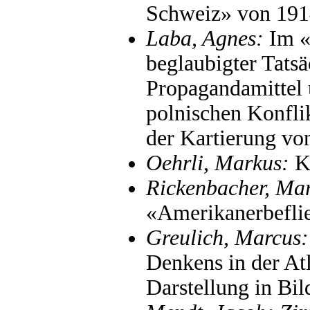
Schweiz» von 191
Laba, Agnes:
Im «
beglaubigter Tatsä
Propagandamittel 
polnischen Konfli
der Kartierung vo
Oehrli, Markus:
Ka
Rickenbacher, Mar
«Amerikanerbefli
Greulich, Marcus:
Denkens in der At
Darstellung in Bi