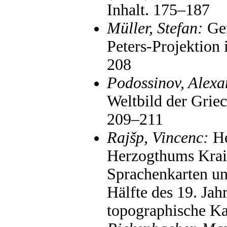
Inhalt. 175–187
Müller, Stefan:
Ger
Peters-Projektion 
208
Podossinov, Alexa
Weltbild der Grie
209–211
Rajšp, Vincenc:
He
Herzogthums Krain
Sprachenkarten un
Hälfte des 19. Jah
topographische Ka