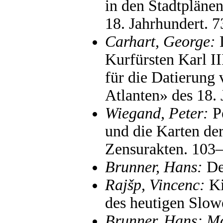
in den Stadtpläne
18. Jahrhundert. 
Carhart, George:
D
Kurfürsten Karl II
für die Datierun
Atlanten» des 18.
Wiegand, Peter:
Pe
und die Karten de
Zensurakten. 103
Brunner, Hans:
Der
Rajšp, Vincenc:
Ki
des heutigen Slow
Brunner, Hans; Mo