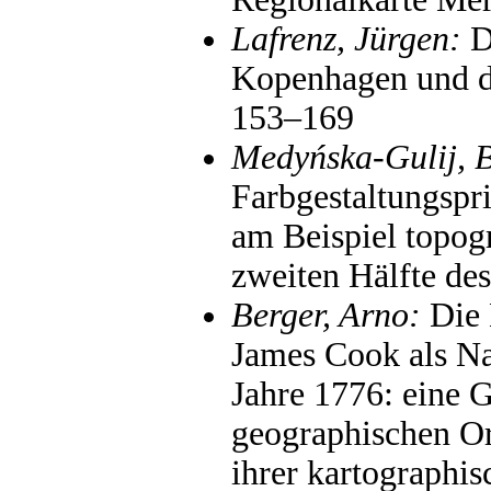
Lafrenz, Jürgen:
D
Kopenhagen und d
153–169
Medyńska-Gulij, 
Farbgestaltungspri
am Beispiel topog
zweiten Hälfte de
Berger, Arno:
Die 
James Cook als Na
Jahre 1776: eine 
geographischen O
ihrer kartographi