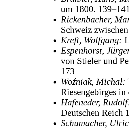
um 1800. 139–14
Rickenbacher, Mar
Schweiz zwischen
Kreft, Wolfgang:
L
Espenhorst, Jürge
von Stieler und P
173
Woźniak, Michał:
Riesengebirges in
Hafeneder, Rudolf
Deutschen Reich 
Schumacher, Ulric