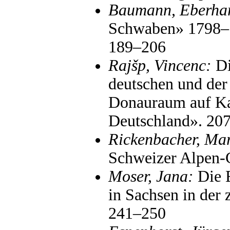
Baumann, Eberha
Schwaben» 1798–1
189–206
Rajšp, Vincenc:
Di
deutschen und der
Donauraum auf Ka
Deutschland». 20
Rickenbacher, Mar
Schweizer Alpen-
Moser, Jana:
Die E
in Sachsen in der 
241–250