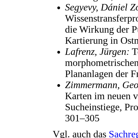
Segyevy, Dániel Z
Wissenstransferpr
die Wirkung der P
Kartierung in Ost
Lafrenz, Jürgen:
To
morphometrischen 
Plananlagen der F
Zimmermann, Geo
Karten im neuen v
Sucheinstiege, Pr
301–305
Vgl. auch das
Sachreg