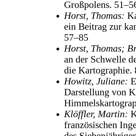
Großpolens. 51–5
Horst, Thomas:
Ka
ein Beitrag zur k
57–85
Horst, Thomas; Br
an der Schwelle de
die Kartographie.
Howitz, Juliane:
E
Darstellung von K
Himmelskartograp
Klöffler, Martin:
K
französischen Ing
des Siebenjährige