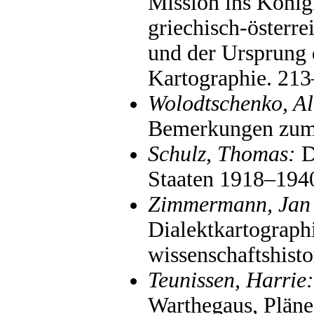
Mission ins König
griechisch-österre
und der Ursprung 
Kartographie. 21
Wolodtschenko, A
Bemerkungen zum 
Schulz, Thomas:
Di
Staaten 1918–194
Zimmermann, Jan
Dialektkartographi
wissenschaftshist
Teunissen, Harrie:
Warthegaus, Pläne