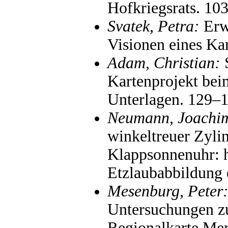
Hofkriegsrats. 10
Svatek, Petra:
Erwi
Visionen eines Ka
Adam, Christian:
S
Kartenprojekt bei
Unterlagen. 129–
Neumann, Joachi
winkeltreuer Zyli
Klappsonnenuhr: h
Etzlaubabbildung 
Mesenburg, Peter
Untersuchungen z
Regionalkarte Mer