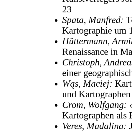
23
Spata, Manfred:
To
Kartographie um 
Hüttermann, Armi
Renaissance in M
Christoph, Andrea
einer geographisc
Wąs, Maciej:
Kart
und Kartographen 
Crom, Wolfgang:
«
Kartographen als P
Veres, Madalina:
J