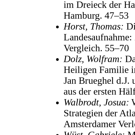
im Dreieck der Ha
Hamburg. 47–53
Horst, Thomas:
Di
Landesaufnahme: 
Vergleich. 55–70
Dolz, Wolfram:
Da
Heiligen Familie 
Jan Brueghel d.J.
aus der ersten Häl
Walbrodt, Josua:
W
Strategien der At
Amsterdamer Verle
Wüst, Gabriele:
Ma