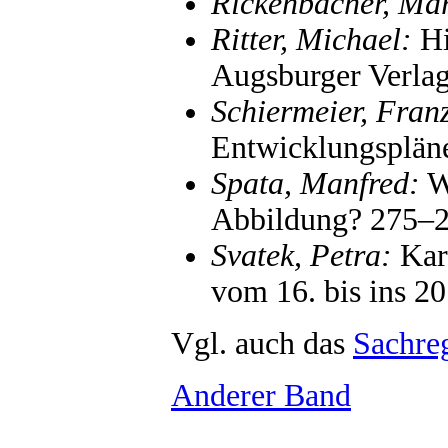
Rickenbacher, Mar
Ritter, Michael:
Hi
Augsburger Verlag
Schiermeier, Fran
Entwicklungsplän
Spata, Manfred:
Wi
Abbildung? 275–
Svatek, Petra:
Kart
vom 16. bis ins 2
Vgl. auch das
Sachreg
Anderer Band