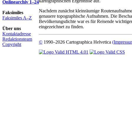
kartographischen Ergebnisse auf.
Onlinearchiv 1–24
Nachdem zunächst kleinräumige Routenaufnahmen e
Faksimiles
genauere topographische Aufnahmen. Die Beschaff
Faksimiles A–Z
Bevölkerungsdichte war es für Reisende wichtiger,
eingezeichnet zu finden.
Über uns
Kontaktadresse
Redaktionsteam
©
1990–2026 Cartographica Helvetica
(Impressu
Copyright