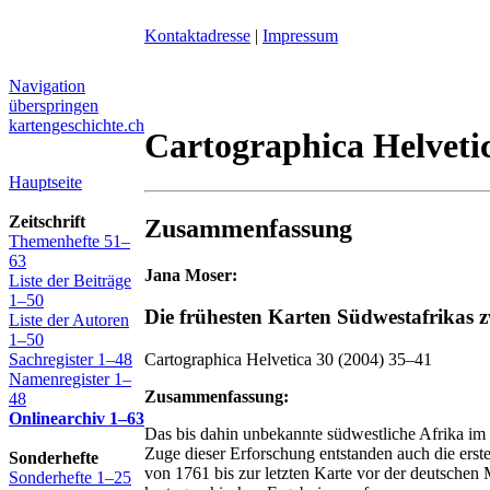
Kontaktadresse
|
Impressum
Navigation
überspringen
kartengeschichte.ch
Cartographica Helveti
Hauptseite
Zeitschrift
Zusammenfassung
Themenhefte 51–
63
Jana Moser:
Liste der Beiträge
1–50
Die frühesten Karten Südwestafrikas 
Liste der Autoren
1–50
Sachregister 1–48
Cartographica Helvetica 30 (2004) 35–41
Namenregister 1–
Zusammenfassung:
48
Onlinearchiv 1–63
Das bis dahin unbekannte südwestliche Afrika im B
Zuge dieser Erforschung entstanden auch die erst
Sonderhefte
von 1761 bis zur letzten Karte vor der deutsche
Sonderhefte 1–25