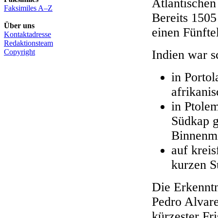
Atlantischen
Faksimiles A–Z
Bereits 1505
Über uns
einen Fünfte
Kontaktadresse
Redaktionsteam
Copyright
Indien war s
in Porto
afrikanis
in Ptole
Südkap g
Binnenme
auf krei
kurzen S
Die Erkenntn
Pedro Alvare
kürzester Fr