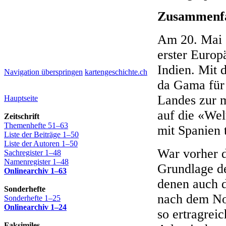
Zusammenfa
Am 20. Mai 
erster Europ
Indien. Mit 
Navigation überspringen
kartengeschichte.ch
da Gama für 
Landes zur 
Hauptseite
auf die «Wel
Zeitschrift
Themenhefte 51–63
mit Spanien 
Liste der Beiträge 1–50
Liste der Autoren 1–50
War vorher 
Sachregister 1–48
Namenregister 1–48
Grundlage de
Onlinearchiv 1–63
denen auch d
Sonderhefte
nach dem Nor
Sonderhefte 1–25
Onlinearchiv 1–24
so ertragrei
Faksimiles